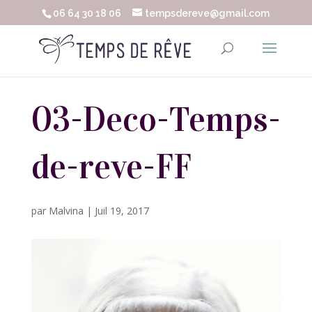
06 64 30 18 06
tempsdereve@gmail.com
03-Deco-Temps-
de-reve-FF
par
Malvina
|
Juil 19, 2017