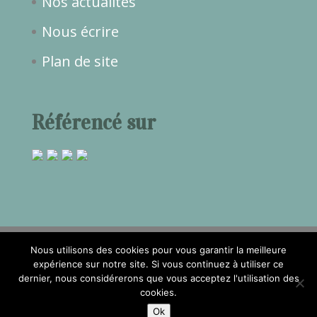
Nos actualités
Nous écrire
Plan de site
Référencé sur
Nous utilisons des cookies pour vous garantir la meilleure
expérience sur notre site. Si vous continuez à utiliser ce
dernier, nous considérerons que vous acceptez l'utilisation des
2017©Temps de Rêve -
Mentions
cookies.
légales
- Réalisation
Attraptemps
Ok