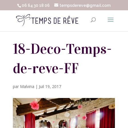
06 64 30 18 06
tempsdereve@gmail.com
18-Deco-Temps-
de-reve-FF
par
Malvina
|
Juil 19, 2017