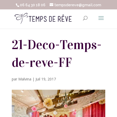
06 64 30 18 06
tempsdereve@gmail.com
21-Deco-Temps-
de-reve-FF
par
Malvina
|
Juil 19, 2017