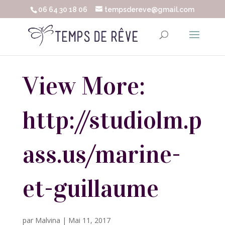
06 64 30 18 06
tempsdereve@gmail.com
View More:
http://studiolm.p
ass.us/marine-
et-guillaume
par
Malvina
|
Mai 11, 2017