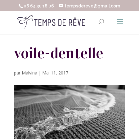
06 64 30 18 06
tempsdereve@gmail.com
voile-dentelle
par
Malvina
|
Mai 11, 2017