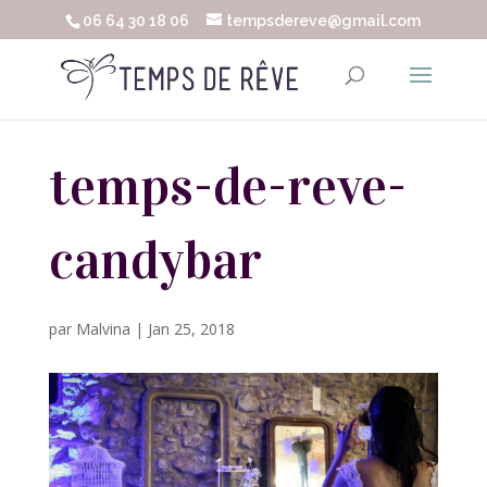
06 64 30 18 06
tempsdereve@gmail.com
temps-de-reve-
candybar
par
Malvina
|
Jan 25, 2018