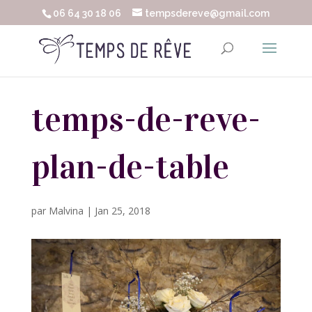
06 64 30 18 06
tempsdereve@gmail.com
temps-de-reve-
plan-de-table
par
Malvina
|
Jan 25, 2018