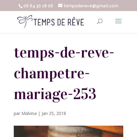
06 64 30 18 06
tempsdereve@gmail.com
temps-de-reve-
champetre-
mariage-253
par
Malvina
|
Jan 25, 2018