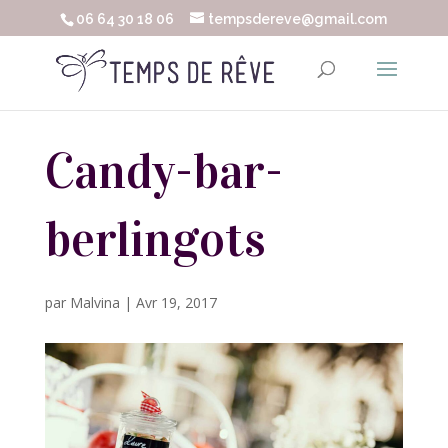
06 64 30 18 06
tempsdereve@gmail.com
Candy-bar-
berlingots
par
Malvina
|
Avr 19, 2017