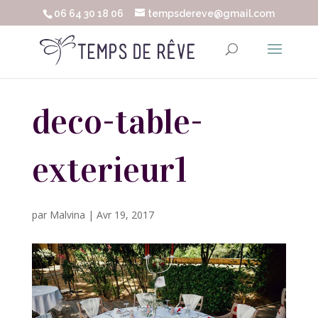
06 64 30 18 06
tempsdereve@gmail.com
deco-table-
exterieur1
par
Malvina
|
Avr 19, 2017