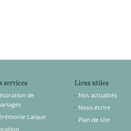
s services
Liens utiles
écoration de
Nos actualités
ariages
Nous écrire
érémonie Laïque
Plan de site
ocation