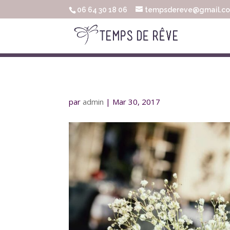
06 64 30 18 06
tempsdereve@gmail.c
par
admin
|
Mar 30, 2017