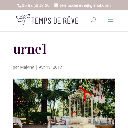
06 64 30 18 06
tempsdereve@gmail.com
urne1
par
Malvina
|
Avr 19, 2017