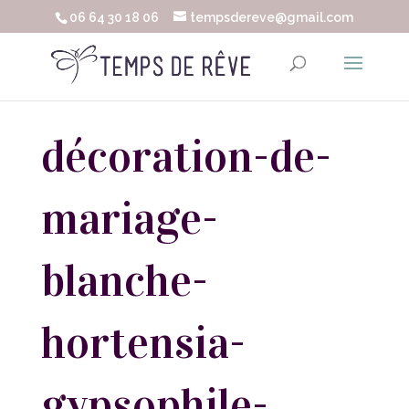
06 64 30 18 06
tempsdereve@gmail.com
décoration-de-
mariage-
blanche-
hortensia-
gypsophile-