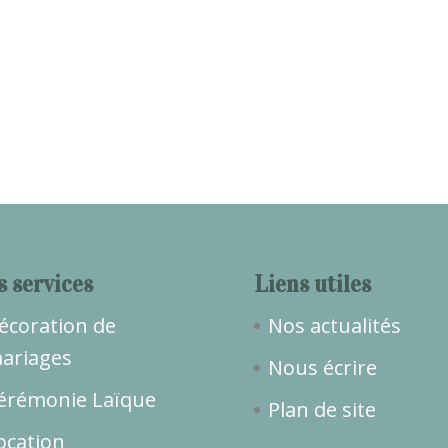
s services
Liens utiles
écoration de
Nos actualités
ariages
Nous écrire
érémonie Laïque
Plan de site
ocation