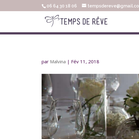
06 64 30 18 06
tempsdereve@gmail.c
par
Malvina
|
Fév 11, 2018