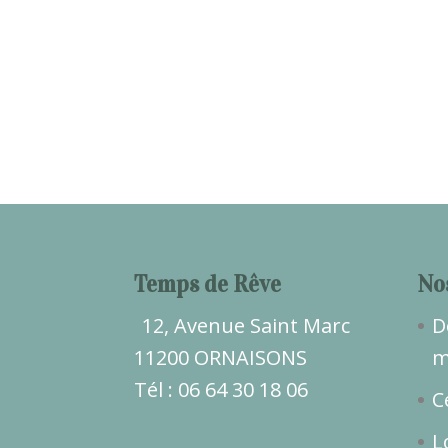
Temps de Rêve
No
12, Avenue Saint Marc
D
11200 ORNAISONS
m
Tél : 06 64 30 18 06
C
L