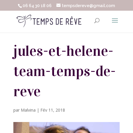
06 64 30 18 06
tempsdereve@gmail.com
jules-et-helene-
team-temps-de-
reve
par
Malvina
|
Fév 11, 2018