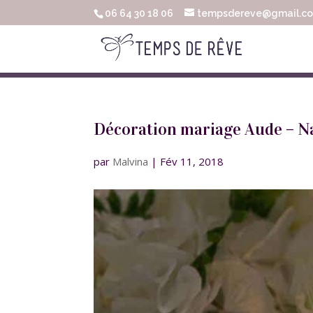
06 64 30 18 06
tempsdereve@gmail.c
Décoration mariage Aude – N
par
Malvina
|
Fév 11, 2018