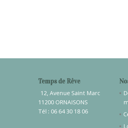
Temps de Rêve
No
12, Avenue Saint Marc
D
11200 ORNAISONS
m
Tél : 06 64 30 18 06
C
L