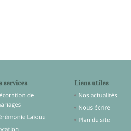
s services
Liens utiles
écoration de
Nos actualités
ariages
Nous écrire
érémonie Laïque
Plan de site
ocation