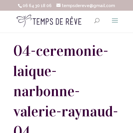
06 64 30 18 06
tempsdereve@gmail.com
04-ceremonie-
laique-
narbonne-
valerie-raynaud-
04