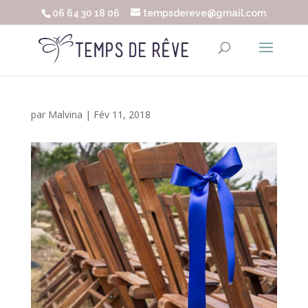
06 64 30 18 06
tempsdereve@gmail.com
par
Malvina
|
Fév 11, 2018