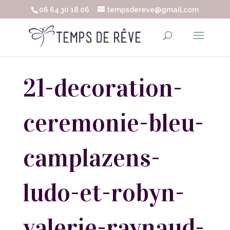
06 64 30 18 06
tempsdereve@gmail.com
21-decoration-
ceremonie-bleu-
camplazens-
ludo-et-robyn-
valerie-raynaud-