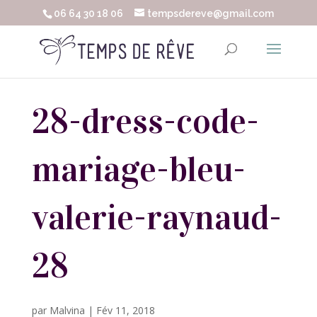
06 64 30 18 06
tempsdereve@gmail.com
28-dress-code-
mariage-bleu-
valerie-raynaud-
28
par
Malvina
|
Fév 11, 2018