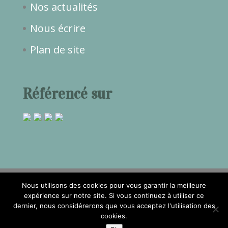
Nos actualités
Nous écrire
Plan de site
Référencé sur
Nous utilisons des cookies pour vous garantir la meilleure
expérience sur notre site. Si vous continuez à utiliser ce
dernier, nous considérerons que vous acceptez l'utilisation des
2017©Temps de Rêve -
Mentions
cookies.
légales
- Réalisation
Attraptemps