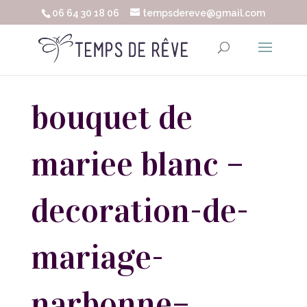
06 64 30 18 06
tempsdereve@gmail.com
bouquet de
mariee blanc –
decoration-de-
mariage-
narbonne–