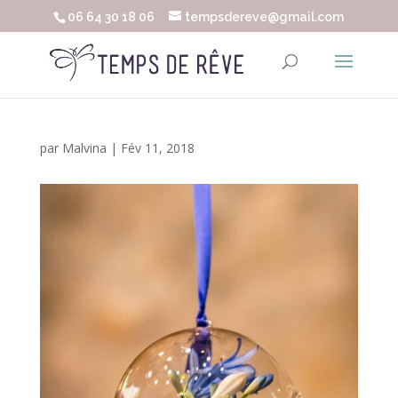
06 64 30 18 06
tempsdereve@gmail.com
par
Malvina
|
Fév 11, 2018