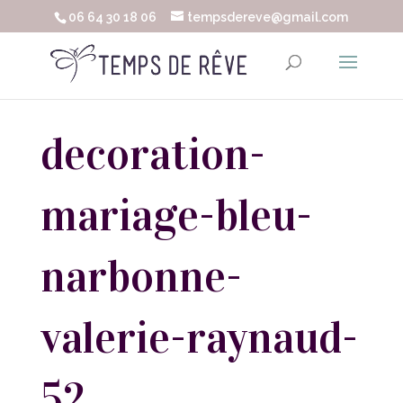
06 64 30 18 06
tempsdereve@gmail.com
decoration-
mariage-bleu-
narbonne-
valerie-raynaud-
52