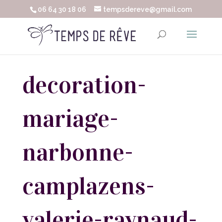
06 64 30 18 06
tempsdereve@gmail.com
decoration-
mariage-
narbonne-
camplazens-
valerie-raynaud-