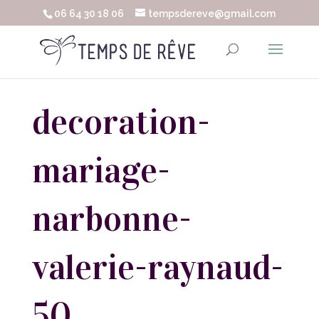
06 64 30 18 06
tempsdereve@gmail.com
decoration-
mariage-
narbonne-
valerie-raynaud-
50