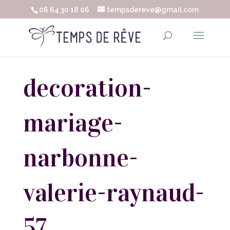
06 64 30 18 06
tempsdereve@gmail.com
decoration-
mariage-
narbonne-
valerie-raynaud-
57