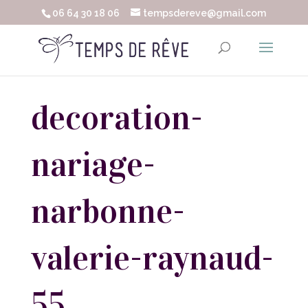
06 64 30 18 06
tempsdereve@gmail.com
decoration-
nariage-
narbonne-
valerie-raynaud-
55