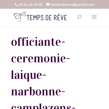
06 64 30 18 06
tempsdereve@gmail.com
officiante-
ceremonie-
laique-
narbonne-
camplazens-