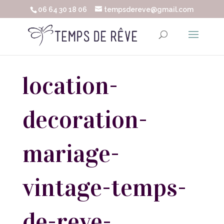
06 64 30 18 06
tempsdereve@gmail.com
location-
decoration-
mariage-
vintage-temps-
de-reve-