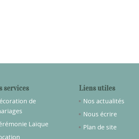
s services
Liens utiles
écoration de
Nos actualités
ariages
Nous écrire
érémonie Laïque
Plan de site
ocation