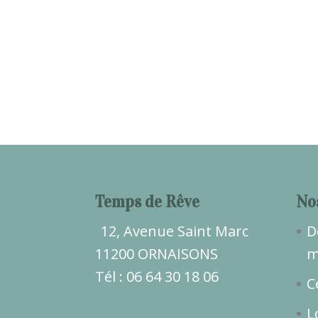
Temps de Rêve
No
12, Avenue Saint Marc
D
11200 ORNAISONS
m
Tél : 06 64 30 18 06
C
L