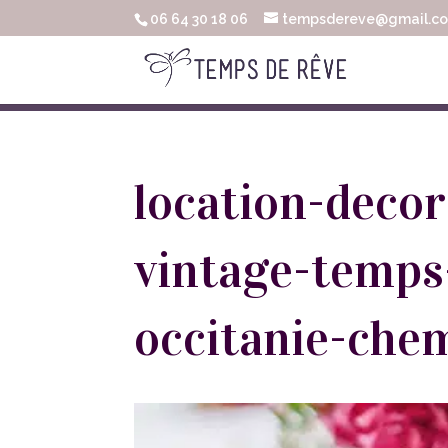
06 64 30 18 06
tempsdereve@gmail.c
location-deco
vintage-temps
occitanie-chem