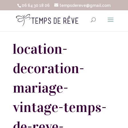
06 64 30 18 06
tempsdereve@gmail.com
location-
decoration-
mariage-
vintage-temps-
de-reve-