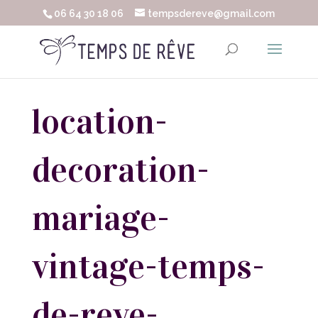
06 64 30 18 06
tempsdereve@gmail.com
location-
decoration-
mariage-
vintage-temps-
de-reve-