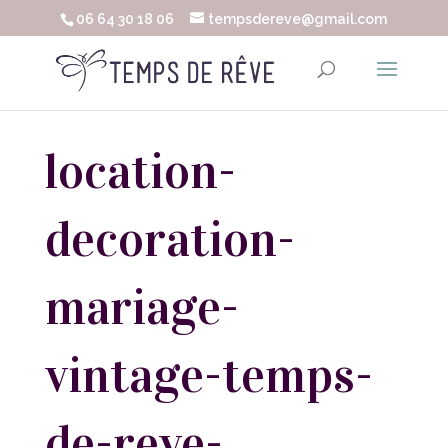
06 64 30 18 06
tempsdereve@gmail.com
location-
decoration-
mariage-
vintage-temps-
de-reve-