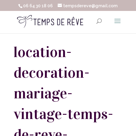
06 64 30 18 06
tempsdereve@gmail.com
location-
decoration-
mariage-
vintage-temps-
de-reve-