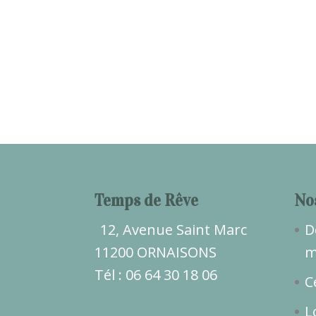
Temps de Rêve
No
12, Avenue Saint Marc
D
11200 ORNAISONS
m
Tél : 06 64 30 18 06
C
L