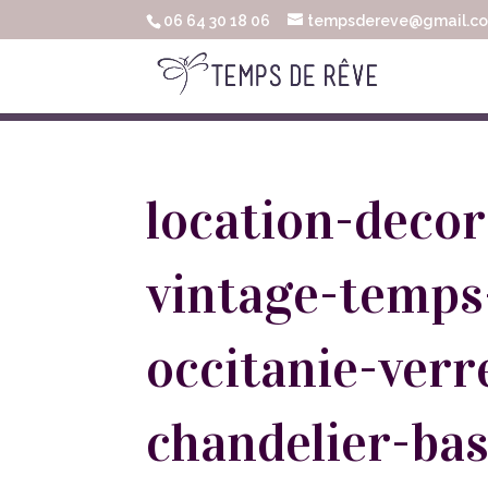
06 64 30 18 06
tempsdereve@gmail.c
location-deco
vintage-temps
occitanie-verr
chandelier-bas