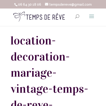
06 64 30 18 06
tempsdereve@gmail.com
location-
decoration-
mariage-
vintage-temps-
de-reve-