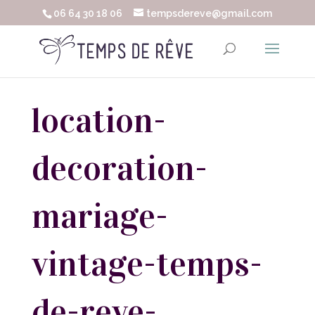
06 64 30 18 06
tempsdereve@gmail.com
location-
decoration-
mariage-
vintage-temps-
de-reve-